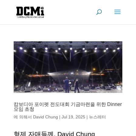
캄보디아 포이펫 전도대회 기금마련을 위한 Dinner
모임 초청
에 의해서
David Chung
|
Jul 19, 2025
|
뉴스레터
형제 자매들께, David Chung