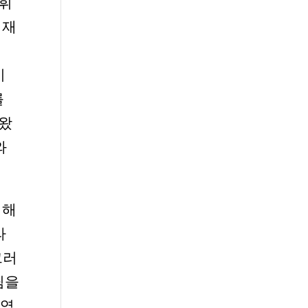
지휘
적재
이
를
도왔
와
위해
라
그러
팀을
 역