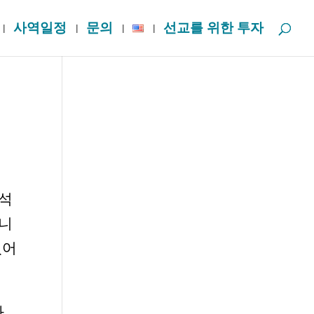
사역일정
문의
선교를 위한 투자
오석
아니
있어
과