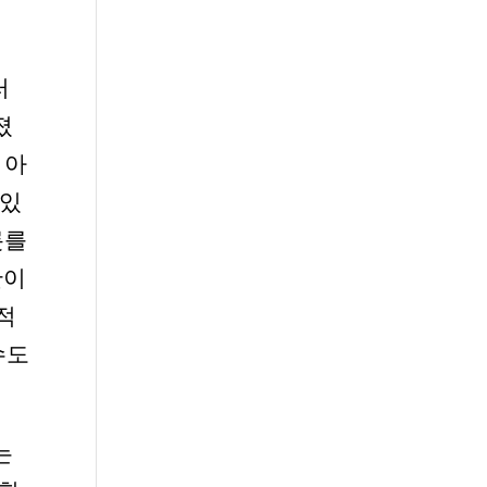
러
졌
 아
 있
릇를
만이
적
수도
는