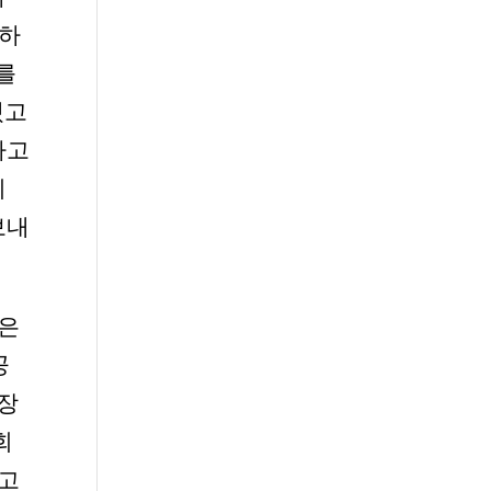
자하
를
겠고
하고
이
보내
적은
공
성장
회
알고