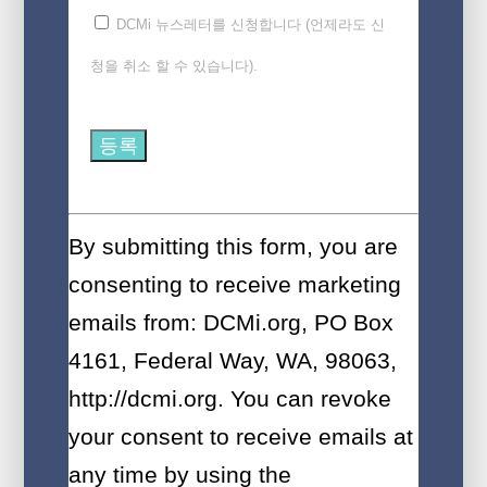
DCMi 뉴스레터를 신청합니다 (언제라도 신
청을 취소 할 수 있습니다).
Constant
Contact
By submitting this form, you are
Use.
consenting to receive marketing
Please
emails from: DCMi.org, PO Box
leave
4161, Federal Way, WA, 98063,
this
http://dcmi.org. You can revoke
field
your consent to receive emails at
blank.
any time by using the