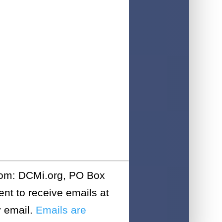
from: DCMi.org, PO Box
nt to receive emails at
y email.
Emails are