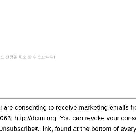
도 신청을 취소 할 수 있습니다).
ou are consenting to receive marketing emails 
63, http://dcmi.org. You can revoke your conse
Unsubscribe® link, found at the bottom of ever