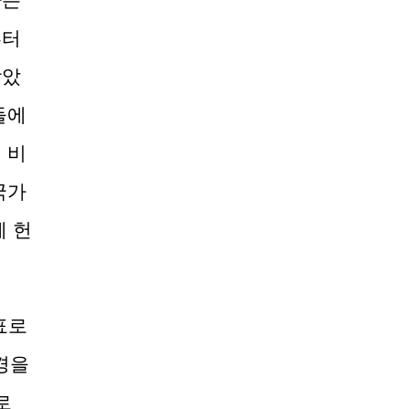
부터
받았
들에
 비
국가
에 헌
표로
경을
로