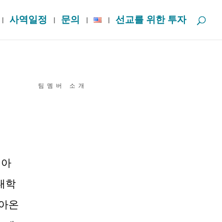
사역일정
문의
선교를 위한 투자
팀멤버 소개
 아
대학
돌아온