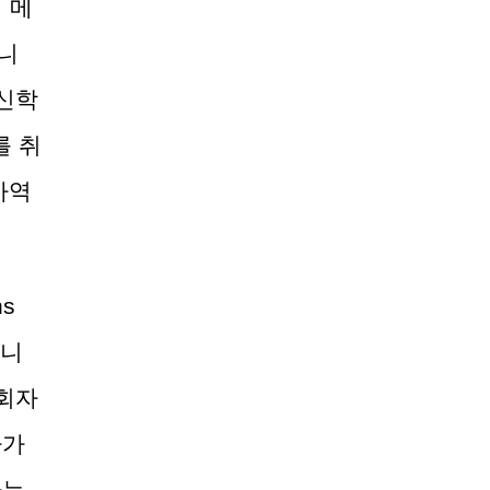
 메
니
신학
를 취
사역
ns
습니
회자
자가
다는