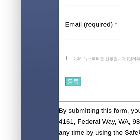
Email (required)
*
DCMi 뉴스레터를 신청합니다 (언제라
Constant
Contact
By submitting this form, y
Use.
4161, Federal Way, WA, 980
Please
any time by using the Safe