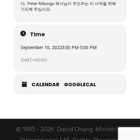
다. Peter N’dungu 목사님이 주도하는 이 사역을 위해
기도해 주십시오.
Time
September 10, 2022
3:00 PM
-
5:00 PM
(GMT+00:00)
CALENDAR
GOOGLECAL
© 1995 -
2026
David Chung Ministries
International | All Rights Reserved