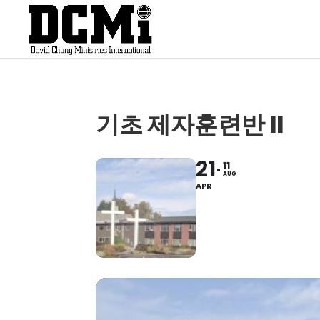
기초 제자훈련반 II
21
11
AUG
APR