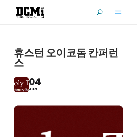
휴스턴 오이코돔 칸퍼런
스
04
AUG